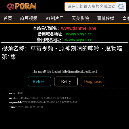
首页
麻豆视频
91制片厂
天美影院
蜜桃传媒
皇
本站易记域名：
www.tianmei.one
备用域名地址：
www.xbyc.cc
备用域名地址：
www.wyxk.cc
视频名称：草莓视频・原神刻晴的呻吟・魔物喵
第1集