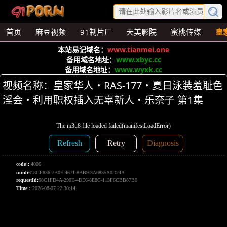
首页
麻豆视频
91制片厂
天美影院
蜜桃传媒
皇
本站易记域名：
www.tianmei.one
备用域名地址：
www.xbyc.cc
备用域名地址：
www.wyxk.cc
视频名称：皇家华人・RAS-177・夏日泳装羞耻色
淫会・利用职权插入无辜新人・乐奈子 第1集