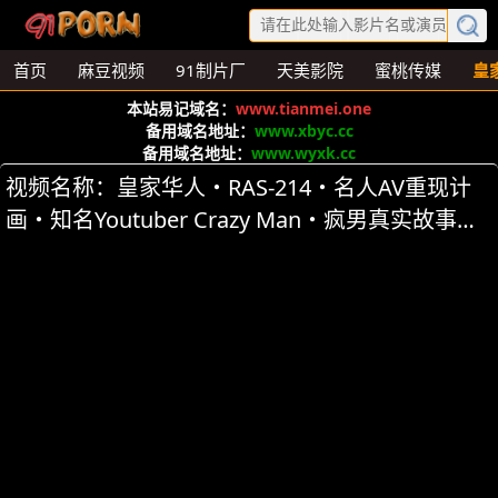
首页
麻豆视频
91制片厂
天美影院
蜜桃传媒
皇
本站易记域名：
www.tianmei.one
备用域名地址：
www.xbyc.cc
备用域名地址：
www.wyxk.cc
视频名称：皇家华人・RAS-214・名人AV重现计
画・知名Youtuber Crazy Man・疯男真实故事在
朋友熟睡时刺激开干・尤莉 第1集