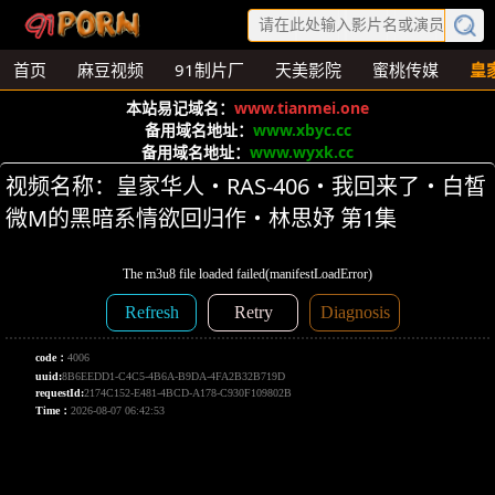
首页
麻豆视频
91制片厂
天美影院
蜜桃传媒
皇
本站易记域名：
www.tianmei.one
备用域名地址：
www.xbyc.cc
备用域名地址：
www.wyxk.cc
视频名称：皇家华人・RAS-406・我回来了・白皙
微M的黑暗系情欲回归作・林思妤 第1集