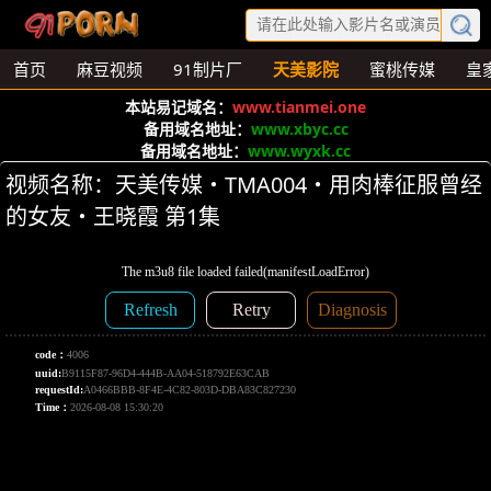
首页
麻豆视频
91制片厂
天美影院
蜜桃传媒
皇
本站易记域名：
www.tianmei.one
备用域名地址：
www.xbyc.cc
备用域名地址：
www.wyxk.cc
视频名称：天美传媒・TMA004・用肉棒征服曾经
的女友・王晓霞 第1集