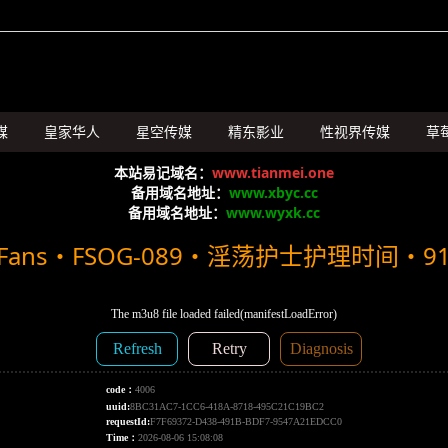
媒
皇家华人
星空传媒
精东影业
性视界传媒
草
SA国际传媒
本站易记域名：
www.tianmei.one
备用域名地址：
www.xbyc.cc
备用域名地址：
www.wyxk.cc
ans・FSOG-089・淫荡护士护理时间・9