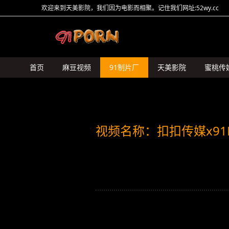
欢迎来到天美影院，我们因为电影而相聚。记住我们网址:52wy.cc
首页
麻豆视频
91制片厂
天美影院
蜜桃传
HongKongDoll
糖心Vlog
猛料原创
其它传媒
视频名称：扣扣传媒x91F