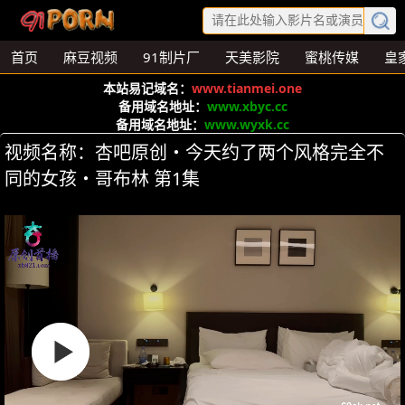
首页
麻豆视频
91制片厂
天美影院
蜜桃传媒
皇
本站易记域名：
www.tianmei.one
备用域名地址：
www.xbyc.cc
备用域名地址：
www.wyxk.cc
视频名称：杏吧原创・今天约了两个风格完全不
同的女孩・哥布林 第1集