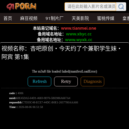
首页
麻豆视频
91制片厂
天美影院
蜜桃传媒
皇
本站易记域名：
www.tianmei.one
备用域名地址：
www.xbyc.cc
备用域名地址：
www.wyxk.cc
视频名称：杏吧原创・今天约了个兼职学生妹・
阿宾 第1集