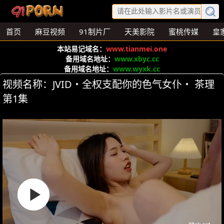
首页
麻豆视频
91制片厂
天美影院
蜜桃传媒
皇
本站易记域名：
www.tianmei.one
备用域名地址：
www.xbyc.cc
备用域名地址：
www.wyxk.cc
视频名称：JVID・全权支配你的色气女仆・ 茶理
第1集