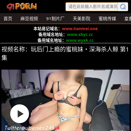
首页
麻豆视频
91制片厂
天美影院
蜜桃传媒
皇
本站易记域名：
www.tianmei.one
备用域名地址：
www.xbyc.cc
备用域名地址：
www.wyxk.cc
视频名称：玩后门上瘾的蜜桃妹・深海杀人鲸 第1
集